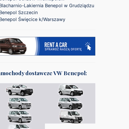
Blacharnio-Lakiernia Benepol w Grudziądzu
Benepol Szczecin
Benepol Święcice k/Warszawy
amochody dostawcze VW Benepol: