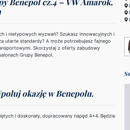
py Benepol cz.4 – VW Amarok,
h
ych i nietypowych wyzwań? Szukasz innowacyjnych i
a utarte standardy? A może potrzebujesz fajnego
ransportowymi. Skorzystaj z oferty zabudowy
alonach Grupy Benepol.
S
poluj okazję w Benepolu.
niętych i doskonały, dopracowany napęd 4×4. Będzie